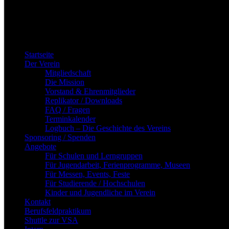
Zum
Inhalt
springen
Startseite
Der Verein
Mitgliedschaft
Die Mission
Vorstand & Ehrenmitglieder
Replikator / Downloads
FAQ / Fragen
Terminkalender
Logbuch – Die Geschichte des Vereins
Sponsoring / Spenden
Angebote
Für Schulen und Lerngruppen
Für Jugendarbeit, Ferienprogramme, Museen
Für Messen, Events, Feste
Für Studierende / Hochschulen
Kinder und Jugendliche im Verein
Kontakt
Berufsfeldpraktikum
Shuttle zur VSA