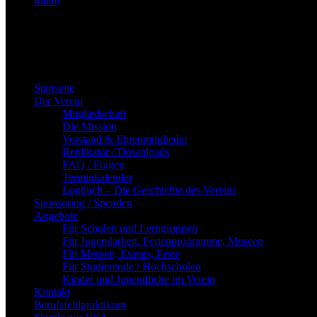
Startseite
Der Verein
Mitgliedschaft
Die Mission
Vorstand & Ehrenmitglieder
Replikator / Downloads
FAQ / Fragen
Terminkalender
Logbuch – Die Geschichte des Vereins
Sponsoring / Spenden
Angebote
Für Schulen und Lerngruppen
Für Jugendarbeit, Ferienprogramme, Museen
Für Messen, Events, Feste
Für Studierende / Hochschulen
Kinder und Jugendliche im Verein
Kontakt
Berufsfeldpraktikum
Shuttle zur VSA
Intern