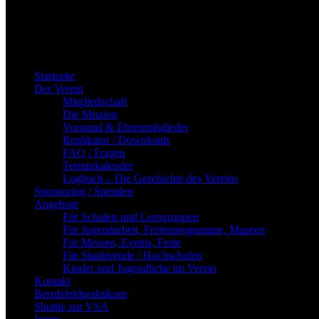
Zum
Inhalt
Startseite
springen
Der Verein
Mitgliedschaft
Die Mission
Vorstand & Ehrenmitglieder
Replikator / Downloads
FAQ / Fragen
Terminkalender
Logbuch – Die Geschichte des Vereins
Sponsoring / Spenden
Angebote
Für Schulen und Lerngruppen
Für Jugendarbeit, Ferienprogramme, Museen
Für Messen, Events, Feste
Für Studierende / Hochschulen
Kinder und Jugendliche im Verein
Kontakt
Berufsfeldpraktikum
Shuttle zur VSA
Intern